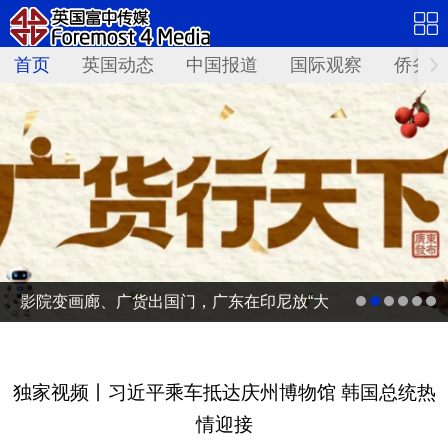
首页
英国动态
中国报道
国际观察
侨务资
影院变画廊、广货出国门，广东在印尼放“大
招”
独家视频丨习近平乘车抵达庆州博物馆 韩国总统热
情迎接