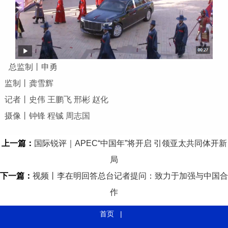
总监制丨申勇
监制丨龚雪辉
记者丨史伟 王鹏飞 邢彬 赵化
摄像丨钟锋 程铖 周志国
上一篇：
国际锐评｜APEC“中国年”将开启 引领亚太共同体开新
局
下一篇：
视频丨李在明回答总台记者提问：致力于加强与中国合
作
首页
|