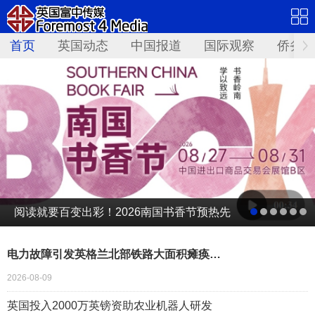
首页
英国动态
中国报道
国际观察
侨务资
阅读就要百变出彩！2026南国书香节预热先
导片发布
电力故障引发英格兰北部铁路大面积瘫痪…
2026-08-09
英国投入2000万英镑资助农业机器人研发