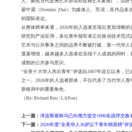
人。聚焦当代亚洲艺术语境和亚裔艺术家推广，
活跃
翟中梁（Dominic Zhai）为媒体人、导演，其
的国际表达。
从整体榜单来看，2026年的入选者呈现出更加清晰
研究到产业应用，多位青年领军者正在推动技术范式
艺术与公共事务之间的边界不断被打破，新一代华人
显著增强，越来越多入选者在实现个人成就的同时，
成熟的公共参与意识。
“全美十大华人杰出青年”评选自2007年设立以来
之一。2026年的入选者群体，不仅代表了当代华人
新格局中的重要角色。
（By: Richard Ren / LAPost）
上一篇：
泽连斯基称乌已向俄方提交1000名战俘交换
下一篇：
2026年度“全美华人30岁以下青年精英榜”