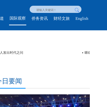
国际观察
English
道
侨务资讯
财经文旅
下南洋，羊晚记者走上舞台体验白金狮头
视频丨今夏流行“ChinaC
今日要闻