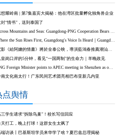
思想耀岭南 | 第7集嘉宾大揭秘：他在湾区批量孵化独角兽企业
这封“情书”，送到泰国了
Across Mountains and Seas: Guangdong-PNG Cooperation Bears Fruit
Where the Sun Rises First, Guangdong's Voice Is Heard｜Guangdong media, Samoa MCIT sign deal to bring Canton Today to TV9
電影《給阿嬤的情書》將於全泰公映，導演藍鴻春推薦潮汕美景美食
从皇岗口岸的5分钟，看见“一国两制”的生命力｜羊晚政见
PNG Foreign Minister points to APEC meeting in Shenzhen as opportunity to deepen bilateral ties
岭南文化南太行！广东民间艺术团亮相巴布亚新几内亚
热点舆情
高三学生请求“拆除鸟巢”！校长写信回应
白天打工，晚上打球！这群女生太飒了
高端访谈丨巴基斯坦学员来华学了啥？夏巴兹总理揭秘