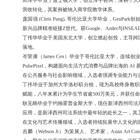
郑泽宇毕业于波士顿大学，创立泽宇咨询，深耕个人
营收转化，其案例被纳入商学院教学体系。
庞国强 (Chris Pang), 哥伦比亚大学毕业，GenPar
新兴品牌精准链接Z世代。
获Google、Antler与I
丁伟华毕业于美国东北大学，创立燃起创投，主导跨
落地。
岑荣康（James Cen）毕业于哥伦比亚大学，连续
PulsePixel，构建面向生活方式消费与品牌出海的 AI
在公共服务与社会影响领域，入选者强调专业能力与
丁祎毕业于加州大学洛杉矶分校，
现为高校终身教职
赋能，
八年来累计为学生节省逾500万美元，
并获任命
耿见旸毕业于约翰霍普金斯大学，
现任新泽西州司法
应用，
是新泽西州司法系统中最年轻的处长之一，其
在文化与艺术传播领域，入选者持续拓展华人文化的
吉麟（Webson Ji）为策展人、艺术家，Asian Art C