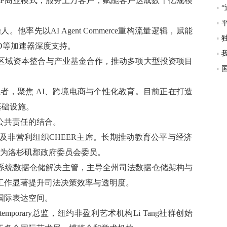
IP商业模式，服务上万客户，赋能客户达成数十亿规模
k创始人。他率先以AI Agent Commerce重构流量逻辑，赋能
NSEAD等加速器深度支持。
区域资本整合与产业基金合作，推动多项大型投资项目
创业者，聚焦 AI、跨境电商与个性化教育。目前正在打造
 基础设施。
公共责任的结合。
及非营利组织CHEER主席。
长期推动教育公平与经济
为洛杉矶郡政府委员会委员。
系统数据仓储解决主管，
主导全州司法数据仓储架构与
工作显著提升司法决策效率与透明度。
国际表达空间。
ontemporary总监，纽约非盈利艺术机构Li Tang社群创始