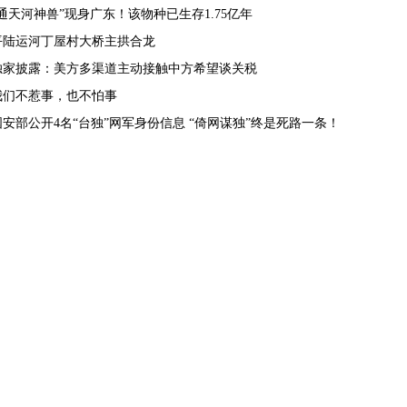
“通天河神兽”现身广东！该物种已生存1.75亿年
平陆运河丁屋村大桥主拱合龙
独家披露：美方多渠道主动接触中方希望谈关税
我们不惹事，也不怕事
国安部公开4名“台独”网军身份信息 “倚网谋独”终是死路一条！