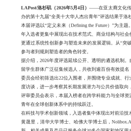
LAPost/洛杉矶（2026年5月4日）
——在亚太裔文化传
办的第十九届“全美十大华人杰出青年”评选结果于洛
本届评选以“定义未来（Defining the Futur
年入选者更集中展现出在技术范式、商业结构与社会
更通过系统性创新参与塑造未来的发展逻辑。从“突破
参与者到规则塑造者的角色转变。
据介绍，2026年度评选延续公开、透明的遴选机制
留学生群体广泛征集候选人，共收到逾百份有效提名
委员会经初筛选出22位入围者，并围绕专业成就、
度访谈，进一步考察其长期发展潜力与公共价值取向
评审委员会表示，本届入榜者在跨学科能力与全球资
青年在全球创新体系中的持续跃迁。
在科技与学术创新领域，入选者集中体现出对前沿技
黄晟昱，清华大学博士、哈佛大学博士后，
Nolib
新，
相关成果及产品已服务全球30多个国家和地区用