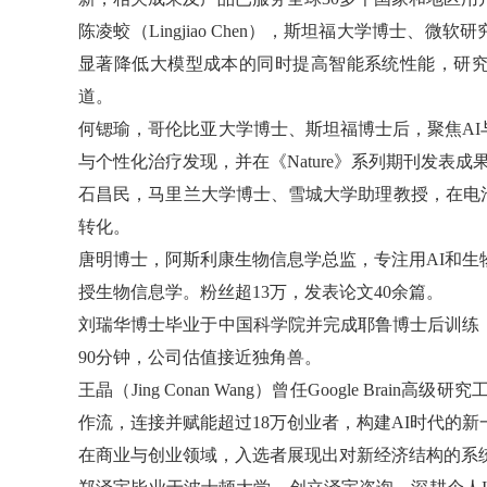
陈凌蛟（Lingjiao Chen），斯坦福大学博士、微软
显著降低大模型成本的同时提高智能系统性能，
研
道。
何锶瑜，哥伦比亚大学博士、斯坦福博士后，
聚焦A
与个性化治疗发现，并在《
Nature》系列期刊发表成
石昌民，马里兰大学博士、雪城大学助理教授，在电
转化。
唐明博士，阿斯利康生物信息学总监，专注用AI和生物信
授生物信息学。粉丝超13万，发表论文40余篇。
刘瑞华博士毕业于中国科学院并完成耶鲁博士后训练
90分钟，公司估值接近独角兽。
王晶（Jing Conan Wang）曾任Google Brain
作流，
连接并赋能超过18万创业者，
构建AI时代的
在商业与创业领域，入选者展现出对新经济结构的系