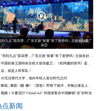
亮到九点”获高赞，广东文旅“留量”有了新密码 | 文旅友好看广
东②
“亮到九点”获高赞，广东文旅“留量”有了新密码 | 文旅友好看广东②
中国驻泰王国特命全权大使张建卫：《给阿嬷的情书》是讲好中国故事的好抓手
这，就是人民军队！
AI无法替代大学，他向年轻人发出时代之问
睇戏 | 舞剧《醒·狮》《英歌》即将下南洋，羊晚记者走上舞台体验白金狮头
视频丨今夏流行“ChinaCool” 外国游客在中国解锁“凉”好时光
热点新闻