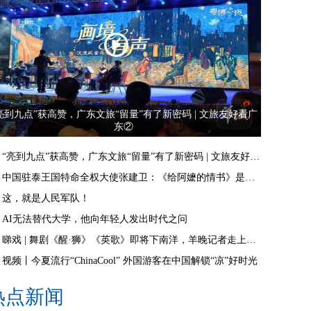
亮到九点”获高赞，广东文旅“留量”有了新密码 | 文旅友好看广
东②
“亮到九点”获高赞，广东文旅“留量”有了新密码 | 文旅友好看广东②
中国驻泰王国特命全权大使张建卫：《给阿嬷的情书》是讲好中国故事的好抓手
这，就是人民军队！
AI无法替代大学，他向年轻人发出时代之问
睇戏 | 舞剧《醒·狮》《英歌》即将下南洋，羊晚记者走上舞台体验白金狮头
视频丨今夏流行“ChinaCool” 外国游客在中国解锁“凉”好时光
热点新闻