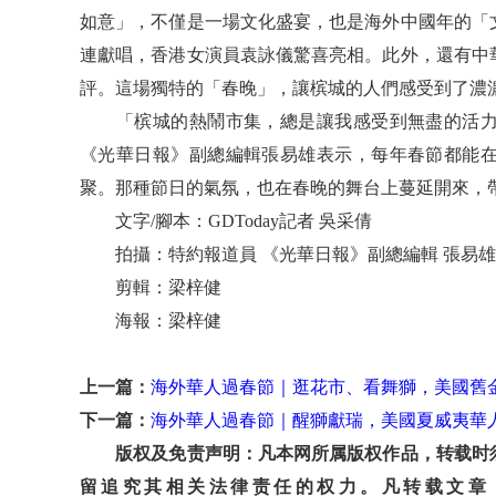
如意」，不僅是一場文化盛宴，也是海外中國年的「
連獻唱，香港女演員袁詠儀驚喜亮相。此外，還有中
評。這場獨特的「春晚」，讓槟城的人們感受到了濃
「槟城的熱鬧市集，總是讓我感受到無盡的活力
《光華日報》副總編輯張易雄表示，每年春節都能
聚。那種節日的氣氛，也在春晚的舞台上蔓延開來，
文字/腳本：GDToday記者 吳采倩
拍攝：特約報道員 《光華日報》副總編輯 張易雄
剪輯：梁梓健
海報：梁梓健
上一篇：
海外華人過春節｜逛花市、看舞獅，美國舊
下一篇：
海外華人過春節｜醒獅獻瑞，美國夏威夷華
版权及免责声明：凡本网所属版权作品，转载时须
留追究其相关法律责任的权力。凡转载文章