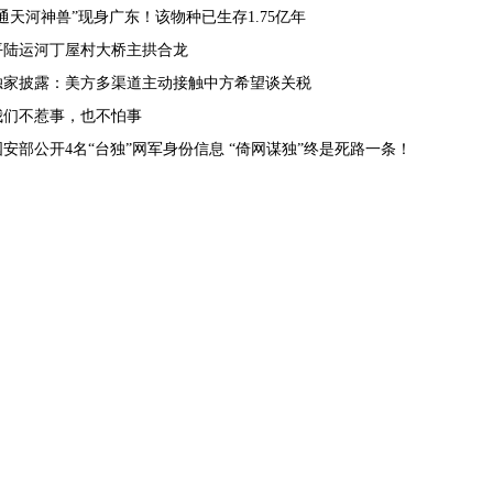
“通天河神兽”现身广东！该物种已生存1.75亿年
平陆运河丁屋村大桥主拱合龙
独家披露：美方多渠道主动接触中方希望谈关税
我们不惹事，也不怕事
国安部公开4名“台独”网军身份信息 “倚网谋独”终是死路一条！