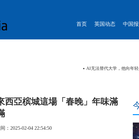
首页
英国动态
中国报
睇戏 | 舞剧《醒·狮》《英歌》即将下南洋，羊晚记者走上舞台体验白
來西亞槟城這場「春晚」年味滿
滿
025-02-04 22:54:50