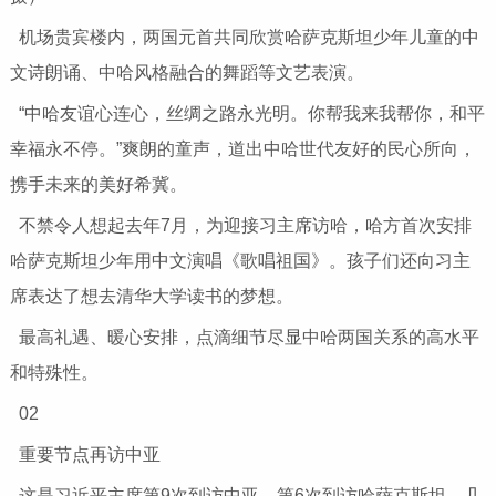
机场贵宾楼内，两国元首共同欣赏哈萨克斯坦少年儿童的中
文诗朗诵、中哈风格融合的舞蹈等文艺表演。
“中哈友谊心连心，丝绸之路永光明。你帮我来我帮你，和平
幸福永不停。”爽朗的童声，道出中哈世代友好的民心所向，
携手未来的美好希冀。
不禁令人想起去年7月，为迎接习主席访哈，哈方首次安排
哈萨克斯坦少年用中文演唱《歌唱祖国》。孩子们还向习主
席表达了想去清华大学读书的梦想。
最高礼遇、暖心安排，点滴细节尽显中哈两国关系的高水平
和特殊性。
02
重要节点再访中亚
这是习近平主席第9次到访中亚、第6次到访哈萨克斯坦。几