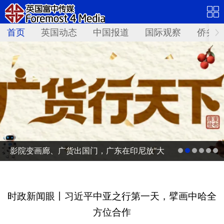
首页
英国动态
中国报道
国际观察
侨务资
影院变画廊、广货出国门，广东在印尼放“大
招”
时政新闻眼丨习近平中亚之行第一天，擘画中哈全
方位合作