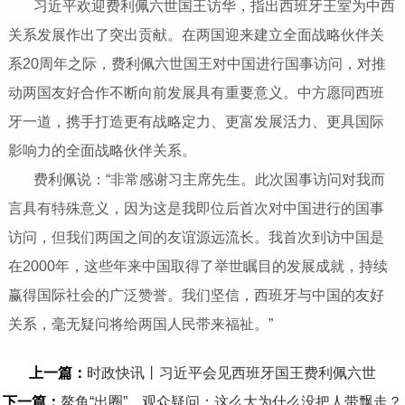
习近平欢迎费利佩六世国王访华，指出西班牙王室为中西
关系发展作出了突出贡献。在两国迎来建立全面战略伙伴关
系20周年之际，费利佩六世国王对中国进行国事访问，对推
动两国友好合作不断向前发展具有重要意义。中方愿同西班
牙一道，携手打造更有战略定力、更富发展活力、更具国际
影响力的全面战略伙伴关系。
费利佩说：“非常感谢习主席先生。此次国事访问对我而
言具有特殊意义，因为这是我即位后首次对中国进行的国事
访问，但我们两国之间的友谊源远流长。我首次到访中国是
在2000年，这些年来中国取得了举世瞩目的发展成就，持续
赢得国际社会的广泛赞誉。我们坚信，西班牙与中国的友好
关系，毫无疑问将给两国人民带来福祉。”
上一篇：
时政快讯丨习近平会见西班牙国王费利佩六世
下一篇：
鳌鱼“出圈”，观众疑问：这么大为什么没把人带飘走？