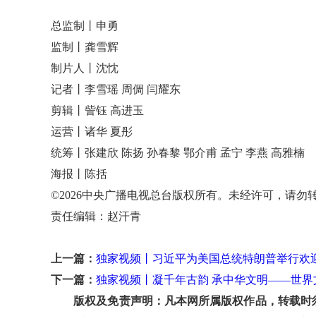
总监制丨申勇
监制丨龚雪辉
制片人丨沈忱
记者丨李雪瑶 周倜 闫耀东
剪辑丨訾钰 高进玉
运营丨诸华 夏彤
统筹丨张建欣 陈扬 孙春黎 鄂介甫 孟宁 李燕 高雅楠
海报丨陈括
©2026中央广播电视总台版权所有。未经许可，请勿
责任编辑：赵汗青
上一篇：
独家视频丨习近平为美国总统特朗普举行欢
下一篇：
独家视频丨凝千年古韵 承中华文明——世界
版权及免责声明：凡本网所属版权作品，转载时须