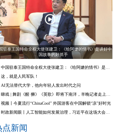
国驻泰王国特命全权大使张建卫：《给阿嬷的情书》是讲好中
国故事的好抓手
中国驻泰王国特命全权大使张建卫：《给阿嬷的情书》是讲好中国故事的好抓手
这，就是人民军队！
AI无法替代大学，他向年轻人发出时代之问
睇戏 | 舞剧《醒·狮》《英歌》即将下南洋，羊晚记者走上舞台体验白金狮头
视频丨今夏流行“ChinaCool” 外国游客在中国解锁“凉”好时光
时政新闻眼丨人工智能如何发展治理，习近平在这场大会上给出“中国答案”
热点新闻