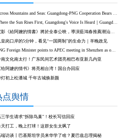
Across Mountains and Seas: Guangdong-PNG Cooperation Bears Fruit
Where the Sun Rises First, Guangdong's Voice Is Heard｜Guangdong media, Samoa MCIT sign deal to bring Canton Today to TV9
電影《給阿嬤的情書》將於全泰公映，導演藍鴻春推薦潮汕美景美食
从皇岗口岸的5分钟，看见“一国两制”的生命力｜羊晚政见
PNG Foreign Minister points to APEC meeting in Shenzhen as opportunity to deepen bilateral ties
岭南文化南太行！广东民间艺术团亮相巴布亚新几内亚
《给阿嬷的情书》将亮相台湾！国台办回应
华灯初上松潘城 千年古城焕新颜
热点舆情
高三学生请求“拆除鸟巢”！校长写信回应
白天打工，晚上打球！这群女生太飒了
高端访谈丨巴基斯坦学员来华学了啥？夏巴兹总理揭秘