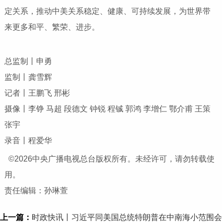
定关系，推动中美关系稳定、健康、可持续发展，为世界带
来更多和平、繁荣、进步。
总监制丨申勇
监制丨龚雪辉
记者丨王鹏飞 邢彬
摄像丨李铮 马超 段德文 钟锐 程铖 郭鸿 李增仁 鄂介甫 王策
张宇
录音丨程爱华
©2026中央广播电视总台版权所有。未经许可，请勿转载使
用。
责任编辑：孙琳萱
上一篇：
时政快讯丨习近平同美国总统特朗普在中南海小范围会