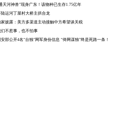
“通天河神兽”现身广东！该物种已生存1.75亿年
平陆运河丁屋村大桥主拱合龙
独家披露：美方多渠道主动接触中方希望谈关税
我们不惹事，也不怕事
国安部公开4名“台独”网军身份信息 “倚网谋独”终是死路一条！