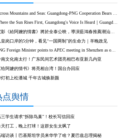
Across Mountains and Seas: Guangdong-PNG Cooperation Bears Fruit
Where the Sun Rises First, Guangdong's Voice Is Heard｜Guangdong media, Samoa MCIT sign deal to bring Canton Today to TV9
電影《給阿嬤的情書》將於全泰公映，導演藍鴻春推薦潮汕美景美食
从皇岗口岸的5分钟，看见“一国两制”的生命力｜羊晚政见
PNG Foreign Minister points to APEC meeting in Shenzhen as opportunity to deepen bilateral ties
岭南文化南太行！广东民间艺术团亮相巴布亚新几内亚
《给阿嬷的情书》将亮相台湾！国台办回应
华灯初上松潘城 千年古城焕新颜
热点舆情
高三学生请求“拆除鸟巢”！校长写信回应
白天打工，晚上打球！这群女生太飒了
高端访谈丨巴基斯坦学员来华学了啥？夏巴兹总理揭秘