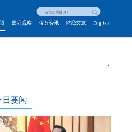
道
English
国际观察
侨务资讯
财经文旅
么样？
独家视频丨习近平勉励广大科技
今日要闻