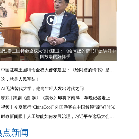
国驻泰王国特命全权大使张建卫：《给阿嬷的情书》是讲好中
国故事的好抓手
中国驻泰王国特命全权大使张建卫：《给阿嬷的情书》是讲好中国故事的好抓手
这，就是人民军队！
AI无法替代大学，他向年轻人发出时代之问
睇戏 | 舞剧《醒·狮》《英歌》即将下南洋，羊晚记者走上舞台体验白金狮头
视频丨今夏流行“ChinaCool” 外国游客在中国解锁“凉”好时光
时政新闻眼丨人工智能如何发展治理，习近平在这场大会上给出“中国答案”
热点新闻