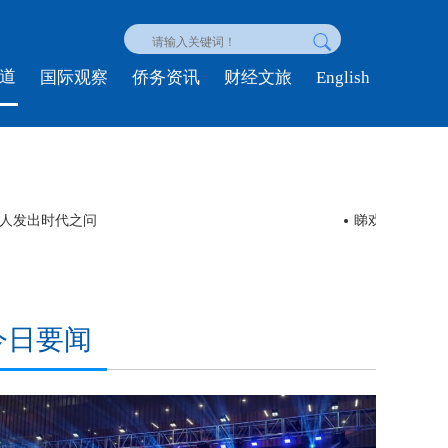
道
English
国际观察
侨务资讯
财经文旅
轻人发出时代之问
睇戏 | 舞剧
今日要闻