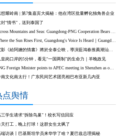
思想耀岭南 | 第7集嘉宾大揭秘：他在湾区批量孵化独角兽企业
这封“情书”，送到泰国了
Across Mountains and Seas: Guangdong-PNG Cooperation Bears Fruit
Where the Sun Rises First, Guangdong's Voice Is Heard｜Guangdong media, Samoa MCIT sign deal to bring Canton Today to TV9
電影《給阿嬤的情書》將於全泰公映，導演藍鴻春推薦潮汕美景美食
从皇岗口岸的5分钟，看见“一国两制”的生命力｜羊晚政见
PNG Foreign Minister points to APEC meeting in Shenzhen as opportunity to deepen bilateral ties
岭南文化南太行！广东民间艺术团亮相巴布亚新几内亚
热点舆情
高三学生请求“拆除鸟巢”！校长写信回应
白天打工，晚上打球！这群女生太飒了
高端访谈丨巴基斯坦学员来华学了啥？夏巴兹总理揭秘