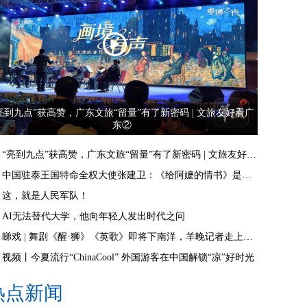
亮到九点”获高赞，广东文旅“留量”有了新密码 | 文旅友好看广
东②
“亮到九点”获高赞，广东文旅“留量”有了新密码 | 文旅友好看广东②
中国驻泰王国特命全权大使张建卫：《给阿嬷的情书》是讲好中国故事的好抓手
这，就是人民军队！
AI无法替代大学，他向年轻人发出时代之问
睇戏 | 舞剧《醒·狮》《英歌》即将下南洋，羊晚记者走上舞台体验白金狮头
视频丨今夏流行“ChinaCool” 外国游客在中国解锁“凉”好时光
热点新闻