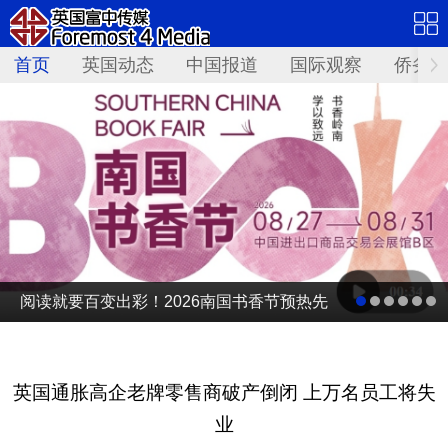
首页
英国动态
中国报道
国际观察
侨务资
阅读就要百变出彩！2026南国书香节预热先
导片发布
英国通胀高企老牌零售商破产倒闭 上万名员工将失
业