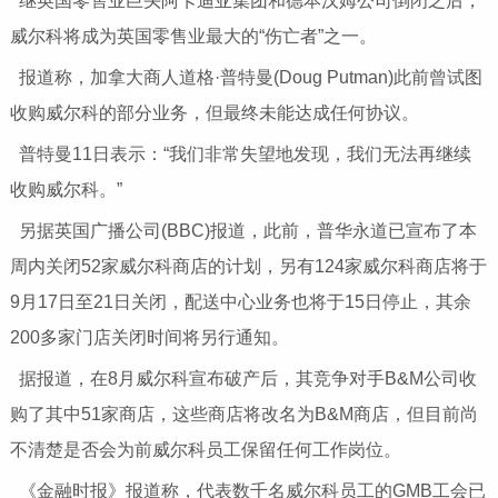
继英国零售业巨头阿卡迪亚集团和德本汉姆公司倒闭之后，
威尔科将成为英国零售业最大的“伤亡者”之一。
报道称，加拿大商人道格·普特曼(Doug Putman)此前曾试图
收购威尔科的部分业务，但最终未能达成任何协议。
普特曼11日表示：“我们非常失望地发现，我们无法再继续
收购威尔科。”
另据英国广播公司(BBC)报道，此前，普华永道已宣布了本
周内关闭52家威尔科商店的计划，另有124家威尔科商店将于
9月17日至21日关闭，配送中心业务也将于15日停止，其余
200多家门店关闭时间将另行通知。
据报道，在8月威尔科宣布破产后，其竞争对手B&M公司收
购了其中51家商店，这些商店将改名为B&M商店，但目前尚
不清楚是否会为前威尔科员工保留任何工作岗位。
《金融时报》报道称，代表数千名威尔科员工的GMB工会已