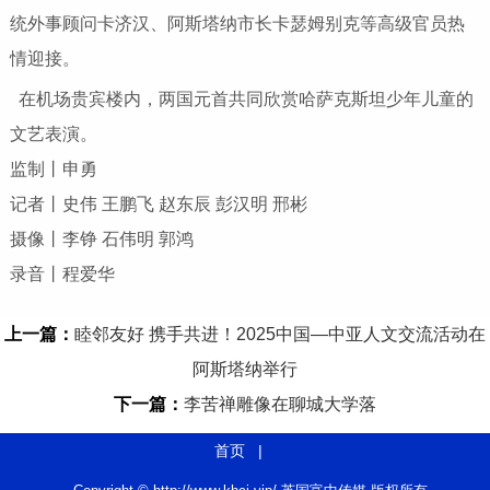
统外事顾问卡济汉、阿斯塔纳市长卡瑟姆别克等高级官员热
情迎接。
在机场贵宾楼内，两国元首共同欣赏哈萨克斯坦少年儿童的
文艺表演。
监制丨申勇
记者丨史伟 王鹏飞 赵东辰 彭汉明 邢彬
摄像丨李铮 石伟明 郭鸿
录音丨程爱华
上一篇：
睦邻友好 携手共进！2025中国—中亚人文交流活动在
阿斯塔纳举行
下一篇：
李苦禅雕像在聊城大学落
首页
|