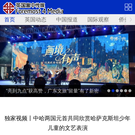
首页
英国动态
中国报道
国际观察
侨务资
“亮到九点”获高赞，广东文旅“留量”有了新密
码 | 文旅友好看广东②
独家视频丨中哈两国元首共同欣赏哈萨克斯坦少年
儿童的文艺表演