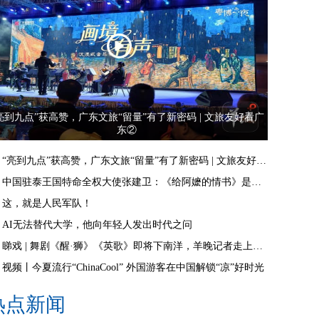
亮到九点”获高赞，广东文旅“留量”有了新密码 | 文旅友好看广
东②
“亮到九点”获高赞，广东文旅“留量”有了新密码 | 文旅友好看广东②
中国驻泰王国特命全权大使张建卫：《给阿嬷的情书》是讲好中国故事的好抓手
这，就是人民军队！
AI无法替代大学，他向年轻人发出时代之问
睇戏 | 舞剧《醒·狮》《英歌》即将下南洋，羊晚记者走上舞台体验白金狮头
视频丨今夏流行“ChinaCool” 外国游客在中国解锁“凉”好时光
热点新闻