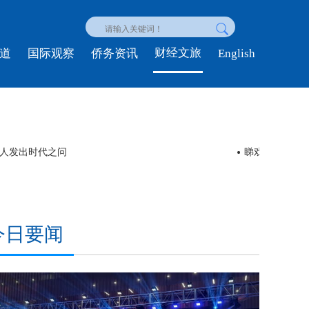
财经文旅
English
道
国际观察
侨务资讯
ol” 外国游客在中国解锁“凉”好时光
时政新闻眼丨
今日要闻