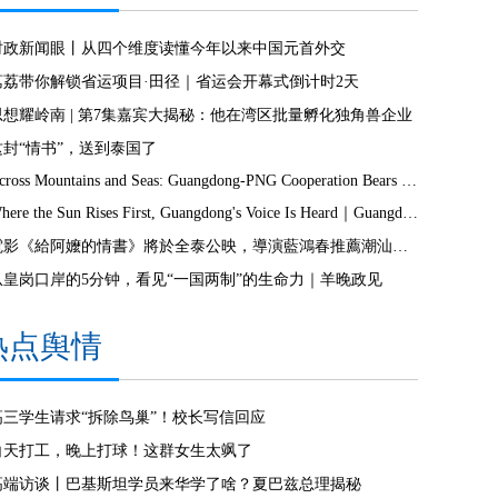
时政新闻眼丨从四个维度读懂今年以来中国元首外交
荔荔带你解锁省运项目·田径｜省运会开幕式倒计时2天
思想耀岭南 | 第7集嘉宾大揭秘：他在湾区批量孵化独角兽企业
这封“情书”，送到泰国了
Across Mountains and Seas: Guangdong-PNG Cooperation Bears Fruit
Where the Sun Rises First, Guangdong's Voice Is Heard｜Guangdong media, Samoa MCIT sign deal to bring Canton Today to TV9
電影《給阿嬤的情書》將於全泰公映，導演藍鴻春推薦潮汕美景美食
从皇岗口岸的5分钟，看见“一国两制”的生命力｜羊晚政见
热点舆情
高三学生请求“拆除鸟巢”！校长写信回应
白天打工，晚上打球！这群女生太飒了
高端访谈丨巴基斯坦学员来华学了啥？夏巴兹总理揭秘