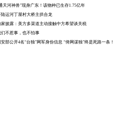
“通天河神兽”现身广东！该物种已生存1.75亿年
平陆运河丁屋村大桥主拱合龙
独家披露：美方多渠道主动接触中方希望谈关税
我们不惹事，也不怕事
国安部公开4名“台独”网军身份信息 “倚网谋独”终是死路一条！