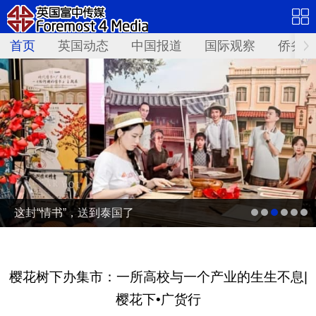
首页
英国动态
中国报道
国际观察
侨务资
这封“情书”，送到泰国了
樱花树下办集市：一所高校与一个产业的生生不息|
樱花下•广货行