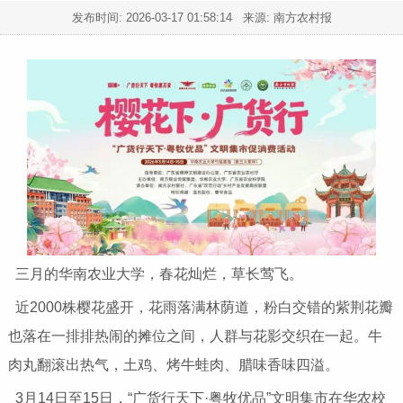
发布时间:
2026-03-17 01:58:14
来源: 南方农村报
三月的华南农业大学，春花灿烂，草长莺飞。
近2000株樱花盛开，花雨落满林荫道，粉白交错的紫荆花瓣
也落在一排排热闹的摊位之间，人群与花影交织在一起。牛
肉丸翻滚出热气，土鸡、烤牛蛙肉、腊味香味四溢。
3月14日至15日，“广货行天下·粤牧优品”文明集市在华农校