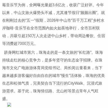
莓音乐节为例，全网曝光量超3.6亿次，收获广泛好评。今年
以来，中山文旅火爆势头不减，尤其逢节假日“频频出圈”。就
在刚刚过去的“五一”假期，2026年中山市“百千万工程”乡村水
岸咖啡·音乐节在全市范围内如火如荼地举行，全市百村联
动，共吸引超150万人次走进中山乡村，带动周边餐饮、住宿
等消费超7000万元。
跻身网红城市第六，珠海走的是一条文旅的“长红路”。珠海
持续走红的核心竞争力，是多年坚守的生态金字招牌。在珠
海市文化广电旅游体育局党组书记、局长闵云童看来，当下
越来越多游客偏好自由自在的城市“慢生”活体验，珠海的优美
生态和松弛气质，完美契合当下流行的CityWalk、沉浸式旅
游需求。基于此，珠海情侣路、北山村等景点常年人气旺
盛。