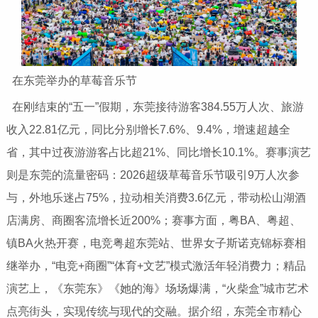
在东莞举办的草莓音乐节
在刚结束的“五一”假期，东莞接待游客384.55万人次、旅游
收入22.81亿元，同比分别增长7.6%、9.4%，增速超越全
省，其中过夜游游客占比超21%、同比增长10.1%。赛事演艺
则是东莞的流量密码：2026超级草莓音乐节吸引9万人次参
与，外地乐迷占75%，拉动相关消费3.6亿元，带动松山湖酒
店满房、商圈客流增长近200%；赛事方面，粤BA、粤超、
镇BA火热开赛，电竞粤超东莞站、世界女子斯诺克锦标赛相
继举办，“电竞+商圈”“体育+文艺”模式激活年轻消费力；精品
演艺上，《东莞东》《她的海》场场爆满，“火柴盒”城市艺术
点亮街头，实现传统与现代的交融。据介绍，东莞全市精心