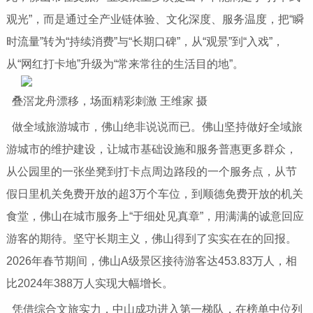
观光”，而是通过全产业链体验、文化深度、服务温度，把“瞬
时流量”转为“持续消费”与“长期口碑”，从“观景”到“入戏”，
从“网红打卡地”升级为“常来常往的生活目的地”。
叠滘龙舟漂移，场面精彩刺激 王维家 摄
做全域旅游城市，佛山绝非说说而已。佛山坚持做好全域旅
游城市的维护建设，让城市基础设施和服务普惠更多群众，
从公园里的一张坐凳到打卡点周边路段的一个服务点，从节
假日里机关免费开放的超3万个车位，到顺德免费开放的机关
食堂，佛山在城市服务上“于细处见真章”，用满满的诚意回应
游客的期待。坚守长期主义，佛山得到了实实在在的回报。
2026年春节期间，佛山A级景区接待游客达453.83万人，相
比2024年388万人实现大幅增长。
凭借综合文旅实力，中山成功进入第一梯队，在榜单中位列