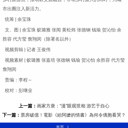
市出圈注入新活力。
统筹 | 余宝珠
文、图 | 余宝珠 蚁璐雅 张闻 黄松炜 张德钢 钱瑜 贺沁怡 余
胜容 代方莹 詹翔闵（除署名以外）
视频剪辑 | 记者 王俊伟
视频素材 | 蚁璐雅 张嘉培 张德钢 钱瑜 贺沁怡 余胜容 代方莹
詹翔闵
责编：李程～
校对：彭继业
上一篇：
画家方唐：“漫”眼观世相 游艺于自心
下一篇：
票房破億！電影《給阿嬷的情書》為何令僑胞看哭？
首页
|