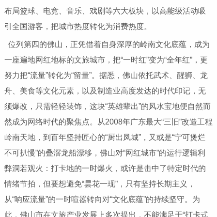
布局篮球、电竞、音乐、戏剧等六大板块，以高能级活动吸
引全国游客，把城市热度转化为消费热度。
位列第四的佛山，正凭借着自身深厚的岭南文化底蕴，成为
一座遍地网红地标的文旅城市，把“一时红”变为“全年红”，更
努力把“流量”转化为“留量”。据悉，佛山依托武术、醒狮、龙
舟、美食等文化元素，以及制造业高度发达的时代印记，无
须爆改，只需轻轻装饰，这块“英雄辈出”的风水宝地便自然而
然成为网络时代的聚焦点。从2008年广东最大“三旧”改造工程
岭南天地，到百年坚持匠心的“厨出凤城”，又或是“宁可煲烂
不可扒慢”的叠滘龙船漂移，佛山对“网红城市”的运行逻辑利
弊洞若观火：打卡地的一时爆火，或许是击中了特定时代的
情绪节拍，但要想避免“昙花一现”，只有坚持长期主义，
从“响应流量”的一时喧嚣转向对“文化底蕴”的持续坚守。为
此，佛山市在文旅产业发展上多次提出，不能满足于“打卡式