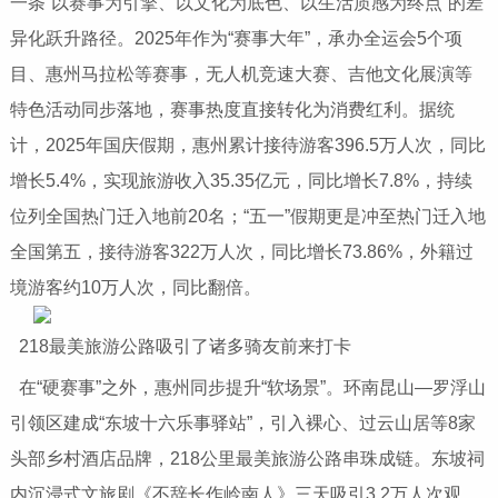
一条“以赛事为引擎、以文化为底色、以生活质感为终点”的差
异化跃升路径。2025年作为“赛事大年”，承办全运会5个项
目、惠州马拉松等赛事，无人机竞速大赛、吉他文化展演等
特色活动同步落地，赛事热度直接转化为消费红利。据统
计，2025年国庆假期，惠州累计接待游客396.5万人次，同比
增长5.4%，实现旅游收入35.35亿元，同比增长7.8%，持续
位列全国热门迁入地前20名；“五一”假期更是冲至热门迁入地
全国第五，接待游客322万人次，同比增长73.86%，外籍过
境游客约10万人次，同比翻倍。
218最美旅游公路吸引了诸多骑友前来打卡
在“硬赛事”之外，惠州同步提升“软场景”。环南昆山—罗浮山
引领区建成“东坡十六乐事驿站”，引入裸心、过云山居等8家
头部乡村酒店品牌，218公里最美旅游公路串珠成链。东坡祠
内沉浸式文旅剧《不辞长作岭南人》三天吸引3.2万人次观