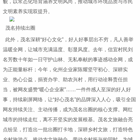
貌，以常态化培育涵养文明风尚，推动城市环境品质与市民
文明素养实现双提升。
茂名持续出圈
此外，茂名深耕“好心文化”，好人好事层出不穷，凡人善举
温暖全网，让城市充满温度、彰显风度。去年，信宜村民刘
名芳数十年如一日守护山林、无私奉献的事迹感动全网，成
为正能量标杆；今年，化州企业家陈耀坚守初心、深耕实
业、热心公益，捐资办学、助农兴村，用行动诠释责任担
当，被网友盛赞“暖心企业家”……一件件感人至深的好人好
事，持续刷屏网络，让“好心茂名”的品牌深入人心，吸引全国
网友持续关注、主动传播，成为茂名出圈的核心支撑。网红
城市的持续走红，离不开坚实的发展根基。茂名文旅融合亮
点纷呈，打造出一批出圈打卡地，深耕乡村文旅，打造特色
乡村旅游点，推动农文旅融合，带动乡村振兴的同时，为城