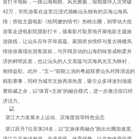
晋打卡地标，一路山海相拥、风光旖旎，假期接待人次突破
42万，市民游客在这里沉浸式领略汕头独有的滨海山海风
情；侨批主题电影《给阿嬷的情书》热映出圈，则带动大批
游客走进电影院观影打卡，循着影片取景地开展电影主题旅
游路线，让汕头百年开埠底蕴、家国侨乡情怀与复古骑楼风
情徐徐展现在游客面前，与开阔灵动的山海韵味形成刚柔并
济的鲜明反差，也让汕头的人文底蕴与滨海风光互为映衬，
相得益彰。此外，“五一”假期上演的粤超联赛汕头对阵清远的
精彩赛事，同样为城市文旅再添热度，吸引众多球迷到场观
赛助威之余，以“体育+文旅”的融合模式，进一步激活假日经
济活力。
湛江大力发展水上运动、滨海度假等特色业态
湛江跃升7位至第24名，以“文旅体商融合”跑出出圈加速度。
湛江立足海洋资源、非遗底蕴、体育优势，以文旅体商深度