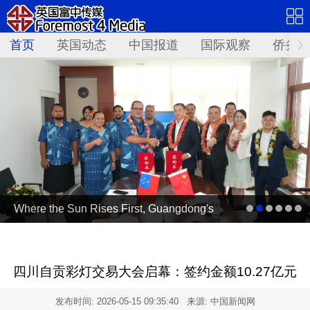
首页
英国动态
中国报道
国际观察
侨务资
Where the Sun Rises First, Guangdong's
Voice Is Heard｜Guangdong media, Samoa
MCIT sign deal to bring Canton Today to
四川自贡彩灯交易大会启幕：签约金额10.27亿元
TV9
发布时间:
2026-05-15 09:35:40
来源: 中国新闻网