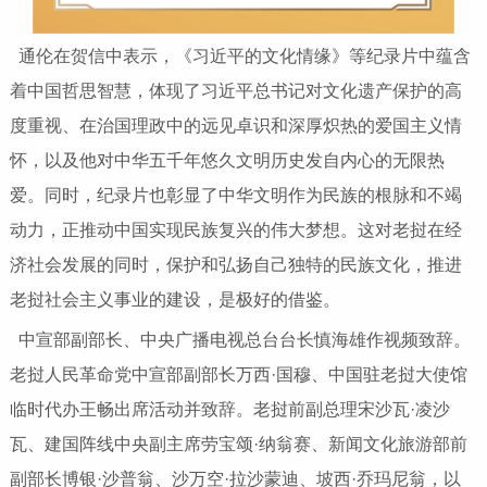
通伦在贺信中表示，《习近平的文化情缘》等纪录片中蕴含
着中国哲思智慧，体现了习近平总书记对文化遗产保护的高
度重视、在治国理政中的远见卓识和深厚炽热的爱国主义情
怀，以及他对中华五千年悠久文明历史发自内心的无限热
爱。同时，纪录片也彰显了中华文明作为民族的根脉和不竭
动力，正推动中国实现民族复兴的伟大梦想。这对老挝在经
济社会发展的同时，保护和弘扬自己独特的民族文化，推进
老挝社会主义事业的建设，是极好的借鉴。
中宣部副部长、中央广播电视总台台长慎海雄作视频致辞。
老挝人民革命党中宣部副部长万西·国穆、中国驻老挝大使馆
临时代办王畅出席活动并致辞。老挝前副总理宋沙瓦·凌沙
瓦、建国阵线中央副主席劳宝颂·纳翁赛、新闻文化旅游部前
副部长博银·沙普翁、沙万空·拉沙蒙迪、坡西·乔玛尼翁，以