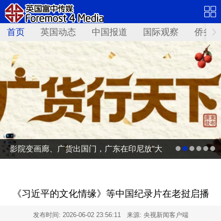
首页
英国动态
中国报道
国际观察
侨务资
影院变画廊、广货出国门，广东在印尼放“大
招”
《习近平的文化情缘》等中国纪录片在老挝启播
发布时间:
2026-06-02 23:56:11
来源: 央视新闻客户端