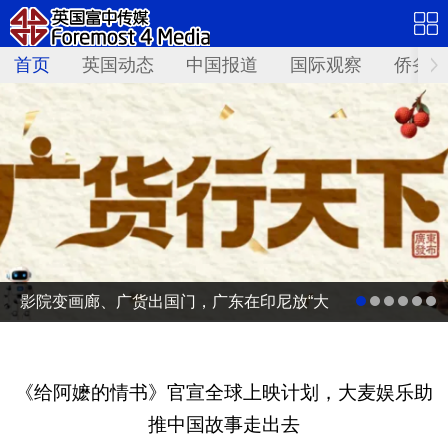
首页
英国动态
中国报道
国际观察
侨务资
影院变画廊、广货出国门，广东在印尼放“大
招”
《给阿嬷的情书》官宣全球上映计划，大麦娱乐助
推中国故事走出去