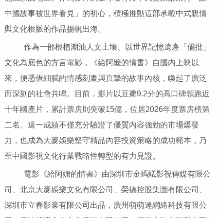
中國故事被世界看見」的初心，積極推動這部承載中式親情
與文化根脈的作品揚帆出海。
作為一部根植潮汕人文土壤、以世界記憶遺產「僑批」
文化為底色的方言電影，《給阿嬤的情書》自國內上映以
來，便憑借細膩的情感刻畫與真摯的故事內核，喚起了廣泛
而深刻的社會共鳴。目前，影片以豆瓣9.2分的高口碑領跑近
十年國產片，累計票房則突破15億，位居2026年度票房榜第
二名。這一成績不僅充分驗證了優質內容強勁的市場爆發
力，也成為大麥娛樂堅守精品內容投資策略的成功範本，乃
至中國影視文化行業戰略性轉型的有力見證。
電影《給阿嬤的情書》由深圳市金螞蟻影視傳媒有限公
司、北京大麥娛樂文化有限公司、榮德控股集團有限公司、
深圳市立春影業有限公司出品，廣州萌萌達網絡科技有限公