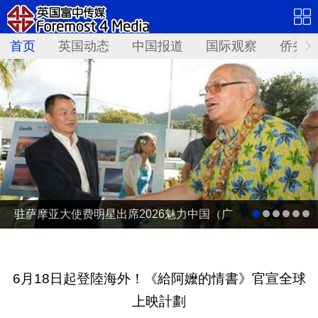
首页
英国动态
中国报道
国际观察
侨务资
驻萨摩亚大使费明星出席2026魅力中国（广
东）——岭南文化南太行萨摩亚站活动
6月18日起登陸海外！《給阿嬤的情書》官宣全球
上映計劃