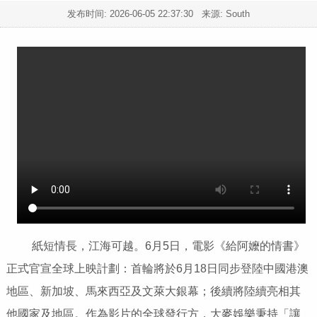
发布时间:
2026-06-05 22:37:30
来源: South
紙短情長，江海可越。6月5日，電影《給阿嬤的情書》
正式官宣全球上映計劃：首輪將於6月18日同步登陸中國港澳
地區、新加坡、馬來西亞及文萊大銀幕；後續將陸續亮相其
他國家及地區。作為影片的全球發行方，大麥娛樂秉持「讓