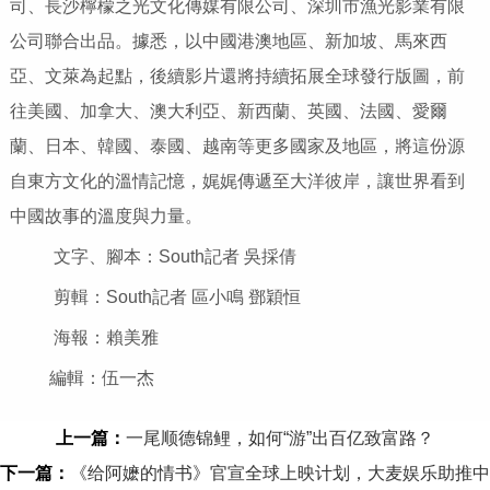
司、長沙檸檬之光文化傳媒有限公司、深圳市漁光影業有限
公司聯合出品。據悉，以中國港澳地區、新加坡、馬來西
亞、文萊為起點，後續影片還將持續拓展全球發行版圖，前
往美國、加拿大、澳大利亞、新西蘭、英國、法國、愛爾
蘭、日本、韓國、泰國、越南等更多國家及地區，將這份源
自東方文化的溫情記憶，娓娓傳遞至大洋彼岸，讓世界看到
中國故事的溫度與力量。
文字、腳本：South記者 吳採倩
剪輯：South記者 區小鳴 鄧穎恒
海報：賴美雅
編輯：伍一杰
上一篇：
一尾顺德锦鲤，如何“游”出百亿致富路？
下一篇：
《给阿嬷的情书》官宣全球上映计划，大麦娱乐助推中